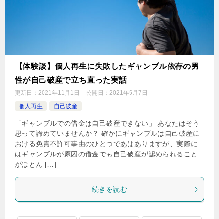
【体験談】個人再生に失敗したギャンブル依存の男
性が自己破産で立ち直った実話
更新日：
2021年11月1日
公開日：
2021年5月7日
個人再生
自己破産
「ギャンブルでの借金は自己破産できない」 あなたはそう
思って諦めていませんか？ 確かにギャンブルは自己破産に
おける免責不許可事由のひとつであはありますが、実際に
はギャンブルが原因の借金でも自己破産が認められること
がほとん […]
続きを読む